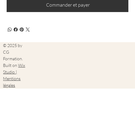
Commander et payer
© 2025 by
CG
Formation.
Built on
Wix
Studio |
Mentions
légales