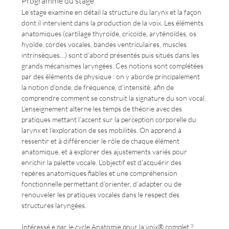
Programme du stage
Le stage examine en détail la structure du larynx et la façon 
dont il intervient dans la production de la voix. Les éléments 
anatomiques (cartilage thyroïde, cricoïde, aryténoïdes, os 
hyoïde, cordes vocales, bandes ventriculaires, muscles 
intrinsèques…) sont d’abord présentés puis situés dans les 
grands mécanismes laryngées. Ces notions sont complétées 
par des éléments de physique : on y aborde principalement 
la notion d’onde, de fréquence, d’intensité, afin de 
comprendre comment se construit la signature du son vocal.
L’enseignement alterne les temps de théorie avec des 
pratiques mettant l’accent sur la perception corporelle du 
larynx et l’exploration de ses mobilités. On apprend à 
ressentir et à différencier le rôle de chaque élément 
anatomique, et à explorer des ajustements variés pour 
enrichir la palette vocale. L’objectif est d’acquérir des 
repères anatomiques fiables et une compréhension 
fonctionnelle permettant d’orienter, d’adapter ou de 
renouveler les pratiques vocales dans le respect des 
structures laryngées.
Intéressé.e par le cycle Anatomie pour la voix® complet ? 